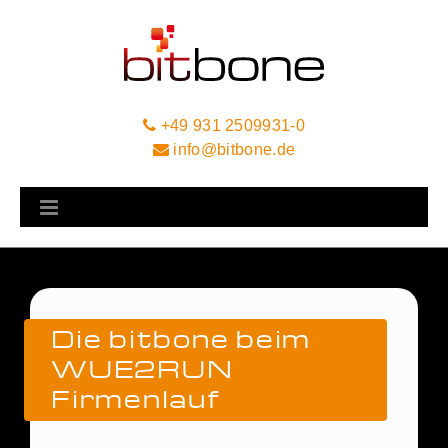
+49 931 2509931-0
info@bitbone.de
Die bitbone beim
WUE2RUN
Firmenlauf