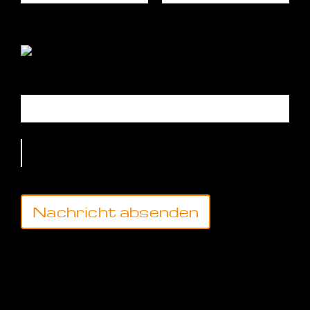
Bitte tragen Sie hier die Zeichen aus dem Bild
ein:
Bitte lasse
dieses Feld
leer.