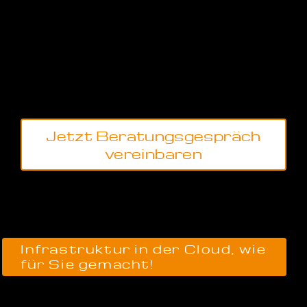
sicheren Seite sind Sie nur mit tragfähigen Cloud-
Konzepten, die alle Anforderungen an
Verfügbarkeiten, Compliance, Datensicherheit und -
schutz berücksichtigen.
Die Antworten auf Ihre Cloud-Fragen bekommen Sie
bei uns. Und die Implementierung dazu.
Jetzt Beratungsgespräch
vereinbaren
Infrastruktur in der Cloud, wie
für Sie gemacht!
Wie wir das hinbekommen? Die Standardantwort