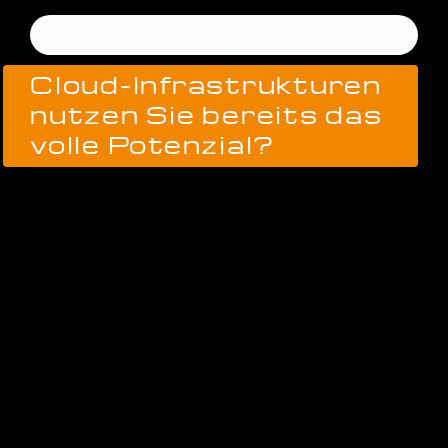
Cloud-Infrastrukturen
nutzen Sie bereits das
volle Potenzial?
Kurzfristig auf Kundenbedürfnisse reagieren,
ressourceneffizient arbeiten und von einer geringen
Kapitalbindung profitieren.
Cloud-Infrastrukturen
bieten unendlich viele Vorteile
und sind der ideale
Begleiter, um Ihr
Unternehmen digital in die
Zukunft zu führen
. Aber welche Cloud-Lösung ist
die richtige für Sie? Macht es Sinn, auf hybride
Lösungen zu setzen, um die Vorteile von Cloud und
on-premise zu kombinieren? Und wie lassen sich
Cloud-Lösungen effektiv managen? Kurz: Auf der