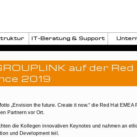
struktur
IT-Beratung & Support
Unter
r GROUPLINK auf der Re
ence 2019
otto „Envision the future. Create it now.“ die Red Hat EMEA 
en Partnern vor Ort.
ten die Kollegen innovativen Keynotes und nahmen an etli
tion und Development teil.