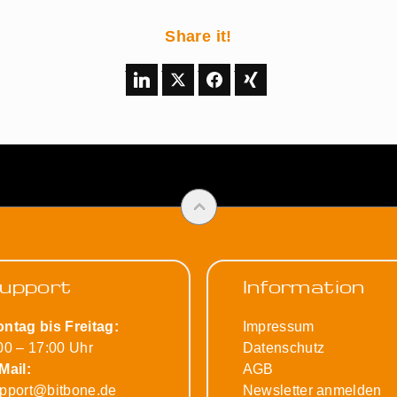
Share it!
upport
Information
ntag bis Freitag:
Impressum
00 – 17:00 Uhr
Datenschutz
Mail:
AGB
pport@bitbone.de
Newsletter anmelden