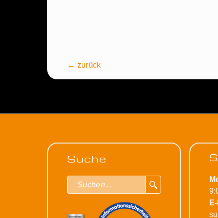
← zurück
S
Suche
Mo
9:
E-
su