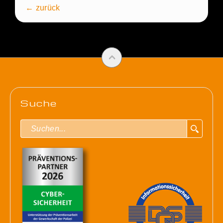
← zurück
Suche