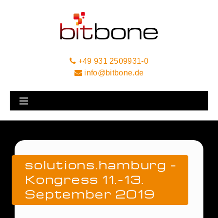
+49 931 2509931-0
info@bitbone.de
solutions.hamburg –
Kongress 11.-13.
September 2019