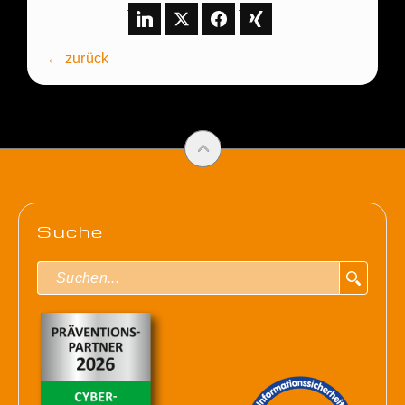
← zurück
Suche