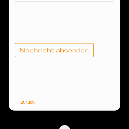
Bitte lasse
dieses Feld
leer.
← zurück