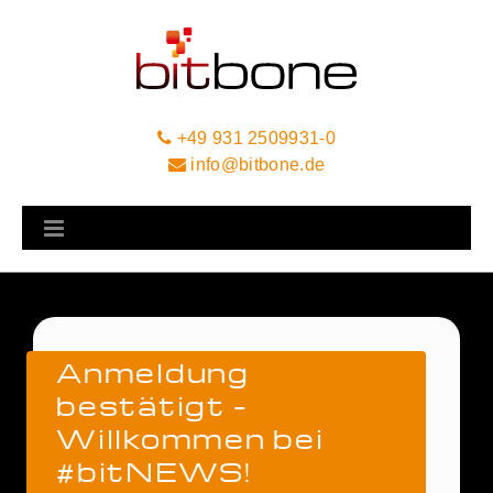
+49 931 2509931-0
info@bitbone.de
Anmeldung
bestätigt –
Willkommen bei
#bitNEWS!