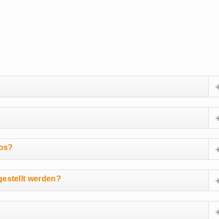
los?
estellt werden?