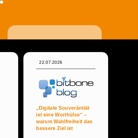
22.07.2026
„Digitale Souveränität
ist eine Worthülse“ –
warum Wahlfreiheit das
bessere Ziel ist