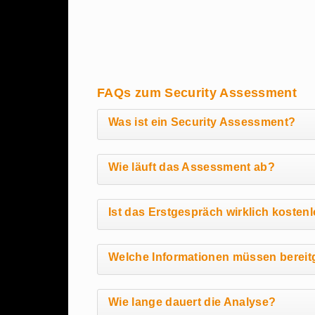
FAQs zum Security Assessment
Was ist ein Security Assessment?
Wie läuft das Assessment ab?
Ist das Erstgespräch wirklich kosten
Welche Informationen müssen bereitg
Wie lange dauert die Analyse?