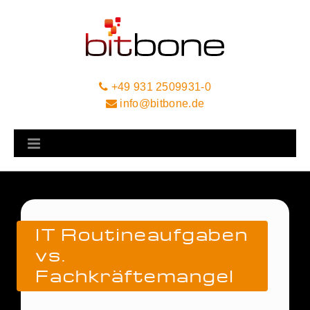
+49 931 2509931-0
info@bitbone.de
IT Routineaufgaben
vs.
Fachkräftemangel