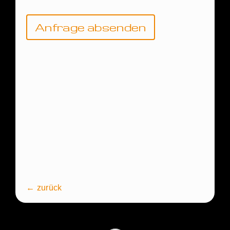
leer.
← zurück