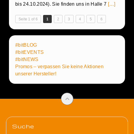
bis 24.10.2024). Sie finden uns in Halle 7
[…]
Seite 1 of 6
1
2
3
4
5
6
#bitBLOG
#bitEVENTS
#bitNEWS
Promos – verpassen Sie keine Aktionen
unserer Hersteller!
Suche