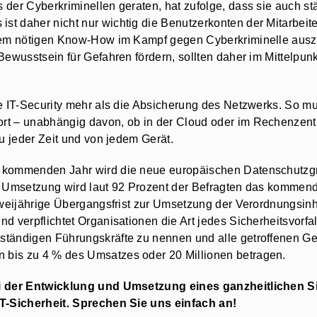
der Cyberkriminellen geraten, hat zufolge, dass sie auch stär
t daher nicht nur wichtig die Benutzerkonten der Mitarbeiter
dem nötigen Know-How im Kampf gegen Cyberkriminelle auszus
Bewusstsein für Gefahren fördern, sollten daher im Mittelpun
e IT-Security mehr als die Absicherung des Netzwerks. So mu
rt – unabhängig davon, ob in der Cloud oder im Rechenzentr
zu jeder Zeit und von jedem Gerät.
m kommenden Jahr wird die neue europäischen Datenschutz
re Umsetzung wird laut 92 Prozent der Befragten das komme
 zweijährige Übergangsfrist zur Umsetzung der Verordnungsinh
d verpflichtet Organisationen die Art jedes Sicherheitsvorfa
uständigen Führungskräfte zu nennen und alle getroffenen
bis zu 4 % des Umsatzes oder 20 Millionen betragen.
bei der Entwicklung und Umsetzung eines ganzheitlichen 
IT-Sicherheit. Sprechen Sie uns einfach an!