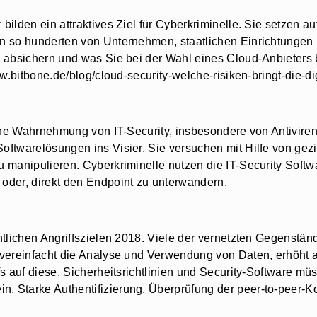
ilden ein attraktives Ziel für Cyberkriminelle. Sie setzen a
 so hunderten von Unternehmen, staatlichen Einrichtungen un
 absichern und was Sie bei der Wahl eines Cloud-Anbieters 
w.bitbone.de/blog/cloud-security-welche-risiken-bringt-die-di
iche Wahrnehmung von IT-Security, insbesondere von Antivi
ftwarelösungen ins Visier. Sie versuchen mit Hilfe von gezi
 manipulieren. Cyberkriminelle nutzen die IT-Security Soft
oder, direkt den Endpoint zu unterwandern.
ntlichen Angriffszielen 2018. Viele der vernetzten Gegenstä
vereinfacht die Analyse und Verwendung von Daten, erhöht a
s auf diese. Sicherheitsrichtlinien und Security-Software mü
 Starke Authentifizierung, Überprüfung der peer-to-peer-