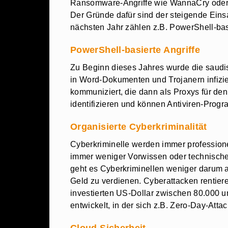
Ransomware-Angriffe wie WannaCry oder 
Der Gründe dafür sind der steigende Eins
nächsten Jahr zählen z.B. PowerShell-basi
PowerShell-basierte Angriffe
Zu Beginn dieses Jahres wurde die saudi
in Word-Dokumenten und Trojanern infizie
kommuniziert, die dann als Proxys für de
identifizieren und können Antiviren-Prog
Organisierte Cyberkriminalität
Cyberkriminelle werden immer professione
immer weniger Vorwissen oder technisches
geht es Cyberkriminellen weniger darum 
Geld zu verdienen. Cyberattacken rentiere
investierten US-Dollar zwischen 80.000 u
entwickelt, in der sich z.B. Zero-Day-Att