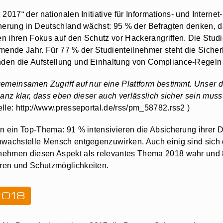
017“ der nationalen Initiative für Informations- und Internet-
cherung in Deutschland wächst: 95 % der Befragten denken, 
n ihren Fokus auf den Schutz vor Hackerangriffen. Die Studi
mmende Jahr. Für 77 % der Studienteilnehmer steht die Sich
den die Aufstellung und Einhaltung von Compliance-Regeln 
emeinsamen Zugriff auf nur eine Plattform bestimmt. Unser di
Ganz klar, dass eben dieser auch verlässlich sicher sein muss
lle: http://www.presseportal.de/rss/pm_58782.rss2 )
in ein Top-Thema: 91 % intensivieren die Absicherung ihrer
chwachstelle Mensch entgegenzuwirken. Auch einig sind sic
 nehmen diesen Aspekt als relevantes Thema 2018 wahr und 
ren und Schutzmöglichkeiten.
2018