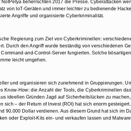
NotPetya beherrschten 2017 die Presse. Cyberattacken we
atz von IoT-Geräten und immer leichter zu bedienende Hacke
erte Angriffe und organisierte Cyberkriminalität.
sche Regierung zum Ziel von Cyberkriminellen: verschieden
rt. Durch den Angriff wurde beständig von verschiedenen Ge
n Command-and-Control-Server fungierten. Solche bösartigen, 
ramme leicht umgehen.
ller und organisieren sich zunehmend in Gruppierungen. Um 
 Know-How: die Anzahl der Tools, die Cyberkriminellen das H
aus ideellen Gründen Jagd auf Sicherheitslücken zu machen,
n sich – der Return of Invest (ROI) hat sich enorm gesteigert
nd 90.000 Dollar verdienen. Aus diesem Grund hat sich im D
acken oder Exploit-Kits ein- und verkaufen lassen und Malwar