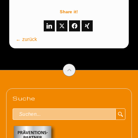
Share it!
← zurück
Suche