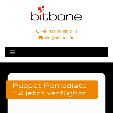
+49 931 2509931-0
info@bitbone.de
Puppet Remediate
1.4 jetzt verfügbar