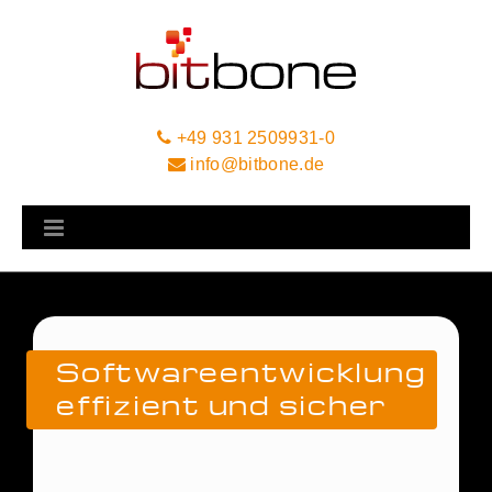
+49 931 2509931-0
info@bitbone.de
Softwareentwicklung
effizient und sicher