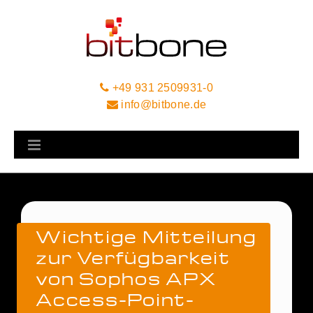
+49 931 2509931-0
info@bitbone.de
Wichtige Mitteilung
zur Verfügbarkeit
von Sophos APX
Access-Point-