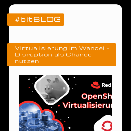
#bitBLOG
Virtualisierung im Wandel –
Disruption als Chance
nutzen