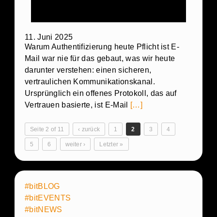
11. Juni 2025
Warum Authentifizierung heute Pflicht ist E-
Mail war nie für das gebaut, was wir heute
darunter verstehen: einen sicheren,
vertraulichen Kommunikationskanal.
Ursprünglich ein offenes Protokoll, das auf
Vertrauen basierte, ist E-Mail
[…]
Seite 2 of 11
‹ zurück
1
2
3
4
5
6
weiter ›
Letzter »
#bitBLOG
#bitEVENTS
#bitNEWS