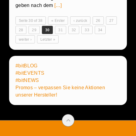
geben nach dem
[…]
Seite 30 of 38
« Erster
‹ zurück
26
27
28
29
30
31
32
33
34
weiter ›
Letzter »
#bitBLOG
#bitEVENTS
#bitNEWS
Promos – verpassen Sie keine Aktionen
unserer Hersteller!